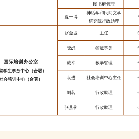
图书府管理
神话学和民间文
学
夏一博
研究院行政助理
赵金坡
主任
晓娓
签证事务
国际培训办公室
戴幸
教学管理
 留学生事务中心（合署）
袁进
社会培训中心主任
 社会培训中心（合署）
刘茗
行政助理
张燕俊
行政助理