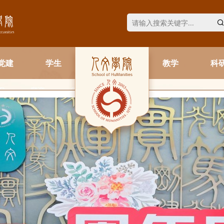
党建
学生
教学
科