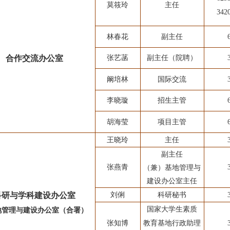
莫筱玲
主任
34
林春花
副主任
合作交流办公室
张艺菡
副主任（院聘）
阚培林
国际交流
李晓璇
招生主管
胡海莹
项目主管
王晓玲
主任
副主任
（兼）基地管理与
张燕青
建设办公室主任
科研与学科建设办公室
刘俐
科研秘书
国家大学生素质
基地管理与建设办公室（合署）
张知博
教育基地行政助理