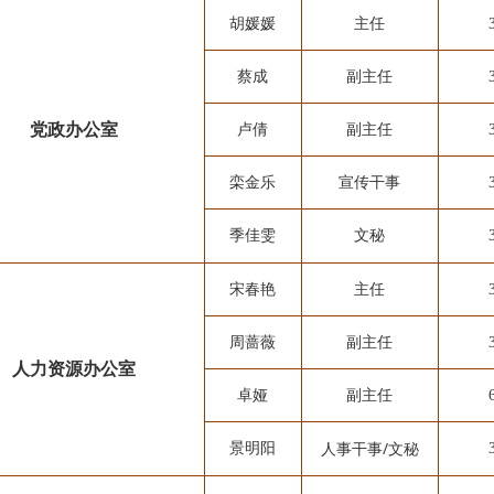
胡媛媛
主任
蔡成
副主任
党政办公室
卢倩
副主任
栾金乐
宣传干事
季佳雯
文秘
宋春艳
主任
周蔷薇
副主任
人力资源办公室
卓娅
副主任
人事干事/文秘
景明阳