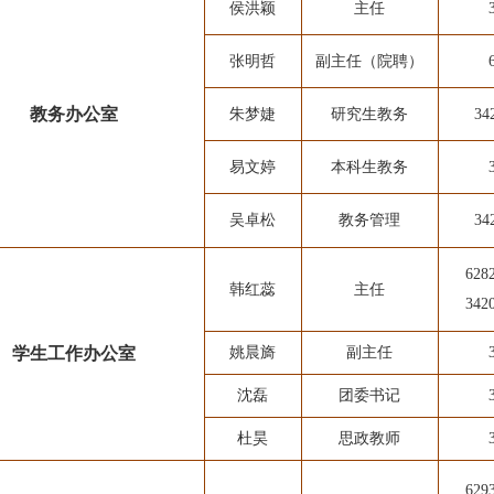
侯洪颖
主任
张明哲
副主任（院聘）
教务办公室
朱梦婕
研究生教务
34
易文婷
本科生教务
吴卓松
教务管理
34
628
韩红蕊
主任
342
学生工作办公室
姚晨旖
副主任
沈磊
团委书记
杜昊
思政教师
62