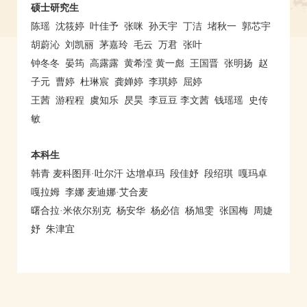
硕士研究生
陈瑶 沈筱婷 叶佳予 张咪 孙天宇 丁洁 堵秋一 郭芯宇
胡蔚沁 刘凯丽 茅嘉玲 毛云 万君 张叶
钟冬冬 晏筠 高露露 黄希滢 黄一彪 王国晋 张明扬 赵
子元 曹婷 杜琳宸 龚婵婷 李琪婷 屈婷
王茜 游程程 虞知乐 昃昊 李豆豆 李文茜 钱瑶瑶 史传
敏
本科生
韩青 麦科图拜·吐尔汗 达增卓玛 段佳妤 段绍琪 嘎玛卓
嘎拉姆 李娜 麦迪娜·艾合麦
曙合拉·米依尔别克 杨安华 杨必信 杨旭雯 张国梅 周婕
妤 朱津宜