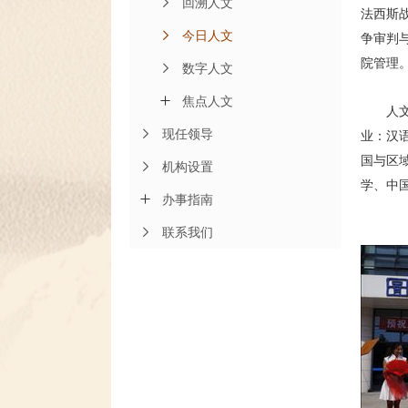
回溯人文
法西斯
今日人文
争审判
院管理
数字人文
焦点人文
人
现任领导
业：汉
国与区
机构设置
学、中
办事指南
联系我们