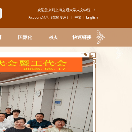
欢迎您来到上海交通大学人文学院~！
JAccount登录（教师专用）
中文
English
研
国际化
校友
快速链接