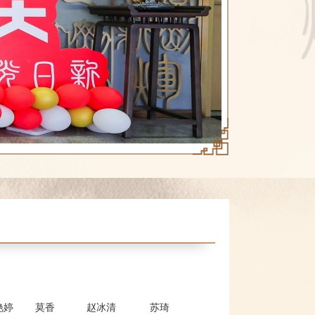
艳婷
莫香
赵冰清
苏琦