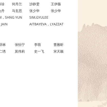
琼珍
何丹兰
沙静雯
王伊薇
金丹
马玄思
张少华
张少华
M，SHNG YUN
SIM,GYULEE
 JAIN
AITBAYEVA，LYAZZAT
辞林
张怡宁
李萌
曹雅昕
仁琇
莫伟莉
史一飞
宋天颖