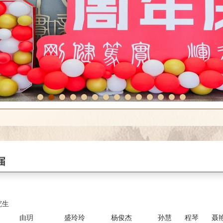
1
2
3
4
5
6
7
8
9
10
11
12
13
14
届
究生
由玥
盛玲玲
杨俊杰
孙慧
程琴
聂