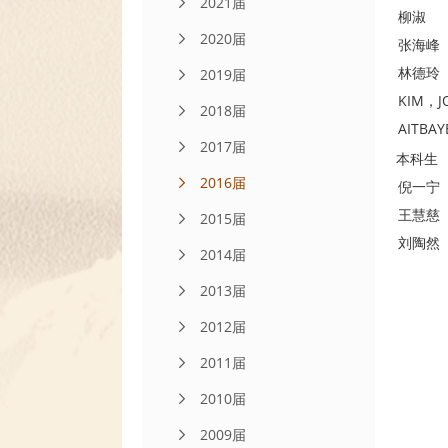
2021届
柳淑
2020届
张海峰
林德玲
2019届
KIM，J
2018届
AITBA
2017届
本科生
2016届
倪一宁
王慧慈
2015届
刘陶然
2014届
2013届
2012届
2011届
2010届
2009届