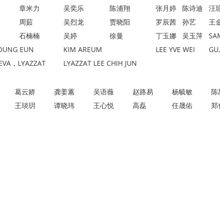
章米力
吴奕乐
陈浦翔
张月婷
陈诗迪
汪
周茹
吴烈龙
贾晓阳
罗辰茜
孙艺
王
石楠楠
吴婷
徐曼
丁玉娜
吴玉萍
SA
OUNG EUN
KIM AREUM
LEE YVE WEI
GU,
YEVA，LYAZZAT
LYAZZAT LEE CHIH JUN
葛云娇
龚姜蕙
吴语薇
赵路易
杨毓敏
陈
王琰玥
谭晓玮
王心悦
高磊
任晟佑
郑