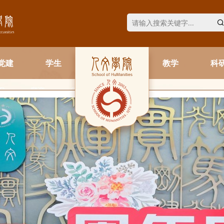
党建
学生
教学
科