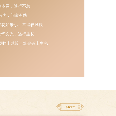
地本宽，笃行不怠
有声，问道有路
苔花如米小，幸得春风扶
心怀文光，逐行生长
页翻山越岭，笔尖破土生光
More