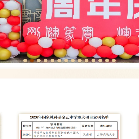
1
2
3
4
5
6
7
8
9
10
11
12
13
14