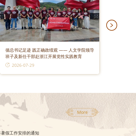
循总书记足迹 践正确政绩观 —— 人文学院领导
第四届
班子及新任干部赴浙江开展党性实践教育
诗词大
2026-07-29
202
More
6年暑假工作安排的通知