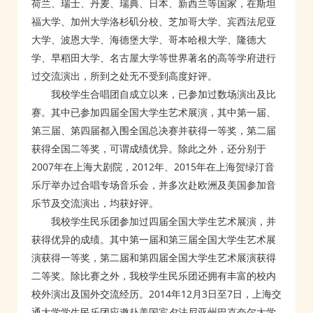
荷兰、瑞士、丹麦、瑞典、日本、新西兰等国家，在斯坦
福大学、加州大学洛杉矶分校、芝加哥大学、宾西法尼亚
大学、波恩大学、海德堡大学、哥本哈根大学、隆德大
学、早稻田大学、名古屋大学等世界著名的高等学府进行
过交流演出，所到之处无不受到高度好评。
我校学生合唱团自成立以来，已参加过数场演出及比
赛。其中已参加四届全国大学生艺术展演，其中第一届、
第三届、第四届都入围全国总决赛并获得一等奖，第二届
获得全国二等奖，可谓成绩优异。除此之外，还分别于
2007年在上海大剧院，2012年、2015年在上海贺绿汀音
乐厅举办过合唱专场音乐会，并多次赴欧洲及美国参加音
乐节及交流演出，均获好评。
我校学生民乐团参加过四届全国大学生艺术展演，并
获得优异的成绩。其中第一届和第三届全国大学生艺术展
演获得一等奖，第二届和第四届全国大学生艺术展演获得
二等奖。除比赛之外，我校学生民乐团还拥有丰富的校内
校外演出及国外交流经历。2014年12月3日至7日，上海交
通大学学生民乐团应邀赴美国宾夕法尼亚州巴克奈尔大学