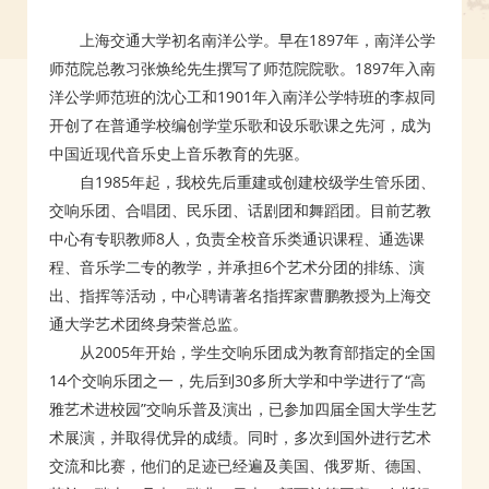
上海交通大学初名南洋公学。早在1897年，南洋公学
师范院总教习张焕纶先生撰写了师范院院歌。1897年入南
洋公学师范班的沈心工和1901年入南洋公学特班的李叔同
开创了在普通学校编创学堂乐歌和设乐歌课之先河，成为
中国近现代音乐史上音乐教育的先驱。
自1985年起，我校先后重建或创建校级学生管乐团、
交响乐团、合唱团、民乐团、话剧团和舞蹈团。目前艺教
中心有专职教师8人，负责全校音乐类通识课程、通选课
程、音乐学二专的教学，并承担6个艺术分团的排练、演
出、指挥等活动，中心聘请著名指挥家曹鹏教授为上海交
通大学艺术团终身荣誉总监。
从2005年开始，学生交响乐团成为教育部指定的全国
14个交响乐团之一，先后到30多所大学和中学进行了“高
雅艺术进校园”交响乐普及演出，已参加四届全国大学生艺
术展演，并取得优异的成绩。同时，多次到国外进行艺术
交流和比赛，他们的足迹已经遍及美国、俄罗斯、德国、