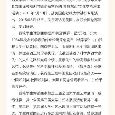
参加由该校戏剧与舞蹈系主办的“共舞东西”文化交流演出
活动；2015年3月10日，赴美国密歇根大学进行专场演
出；2015年8月13日，民乐团访问美国，在联合国总部演
出，受到好评。
我校学生话剧团根据新中国“两弹一星”元勋、交大
1934届校友钱学森的传奇经历原创剧目《钱学森》，由我
校大学生话剧团、国旗护卫队、阳光剧社三个演出团队出
演，并邀请钱正总导演执导。该话剧讲述了科学家钱学森
先生的人生之路和光辉业绩，展示先生的崇高形象和大师
风范，弘扬先生的科学精神和爱国情怀。《钱学森》受邀
在多所院校演出，获得第三届中国校园戏剧节最高奖——
中国戏剧奖·校园戏剧奖。刘延东同志曾观看演出，并给予
高度评价。
我校学生舞蹈团参加过三届全国大学生艺术展演，成
绩优异。其中全国第三届大学生艺术展演活动获得二等
奖，第二届、第四届大学生艺术展演上海市活动获得一等
奖。学生舞蹈团还进行多次国内外演出及交流。曾参加过