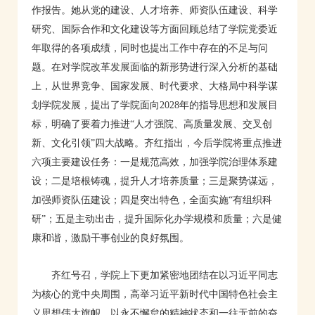
作报告。她从党的建设、人才培养、师资队伍建设、科学
研究、国际合作和文化建设等方面回顾总结了学院党委近
年取得的各项成绩，同时也提出工作中存在的不足与问
题。在对学院改革发展面临的新形势进行深入分析的基础
上，从世界竞争、国家发展、时代要求、大格局中科学谋
划学院发展，提出了学院面向2028年的指导思想和发展目
标，明确了要着力推进“人才强院、高质量发展、交叉创
新、文化引领”四大战略。齐红指出，今后学院将重点推进
六项主要建设任务：一是规范高效，加强学院治理体系建
设；二是培根铸魂，提升人才培养质量；三是聚势谋远，
加强师资队伍建设；四是突出特色，全面实施“有组织科
研”；五是主动出击，提升国际化办学规模和质量；六是健
康和谐，激励干事创业的良好氛围。
齐红号召，学院上下更加紧密地团结在以习近平同志
为核心的党中央周围，高举习近平新时代中国特色社会主
义思想伟大旗帜，以永不懈怠的精神状态和一往无前的奋