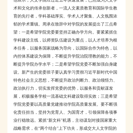
他表示，人文学院经过近五年快速发展，已然成为人文学
术和文化的传承创新者，一流人文素质教育和国际学生教
育的先行者，学科基础厚实、学术人才聚集、人文氛围浓
郁的学术重镇。周承在致辞中对学院的发展提出了三点希
望：一是希望学院党委要坚持正确办学方向。要紧紧抓住
学科建设主线，以师资队伍建设为重点，以人才培养为根
本任务，以服务国家战略为导向，以国际合作为特色，以
内控体系建设为保障，不断提升学院治院理教的能力，不
断提升学院办学水平；二是希望学院党委不断加强自身建
设。新产生的党委班子要认真学习贯彻习近平新时代中国
特色社会主义思想，不断提升政治判断力、政治领悟力、
政治执行力，切实发挥党委的优势，以服务和贡献谋发
展，积极服务学校一流基础文科建设取得实效；三是希望
学院党委要以高质量党建推动学院高质量发展。要不断强
化责任担当，坚持为党育人、为国育才，引领保障各项事
业行稳致远。紧抓“新文科”机遇，主动谋划对接国家重大
战略需求，在“两个结合”上下功夫，形成交大人文学院的