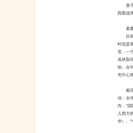
基
西斯战
着
目
时也是
党，一
虽然取
响。在
究中心
截
动：全
内，“
入西方
华）、