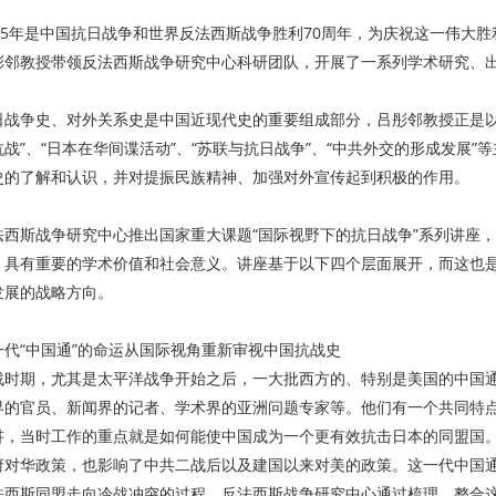
015年是中国抗日战争和世界反法西斯战争胜利70周年，为庆祝这一伟大
彤邻教授带领反法西斯战争研究中心科研团队，开展了一系列学术研究、
日战争史、对外关系史是中国近现代史的重要组成部分，吕彤邻教授正是以
抗战”、“日本在华间谍活动”、“苏联与抗日战争”、“中共外交的形成发展
史的了解和认识，并对提振民族精神、加强对外宣传起到积极的作用。
法西斯战争研究中心推出国家重大课题“国际视野下的抗日战争”系列讲座
，具有重要的学术价值和社会意义。讲座基于以下四个层面展开，而这也
发展的战略方向。
一代“中国通”的命运从国际视角重新审视中国抗战史
战时期，尤其是太平洋战争开始之后，一大批西方的、特别是美国的中国
界的官员、新闻界的记者、学术界的亚洲问题专家等。他们有一个共同特
讲，当时工作的重点就是如何能使中国成为一个更有效抗击日本的同盟国
府对华政策，也影响了中共二战后以及建国以来对美的政策。这一代中国
法西斯同盟走向冷战冲突的过程。反法西斯战争研究中心通过梳理、整合