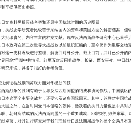
界和平提供历史参照。
合日文资料另辟蹊径考察和还原中国抗战时期的历史图景
前，抗战史学研究者比较善于采纳国内的资料和美国方面的解密档案，但
了大批珍贵的、内容丰富的档案文献。现在反法西斯战争研究中心已着手
是日本政府在第二次世界大战战败以前组织汇编的，至今仍作为重要文物
馆对这一史料逐级进行整理、解密并对外公开。截止目前，共计已公开的内容
学界围绕“早期中共情况、红军五次反围剿战争、长征、西安事变、中日战
术研究来说，具备了很好的参考价值。
案法解读抗战期间苏联方面对华援助问题
法西斯战争的胜利有赖于世界反法西斯同盟的结成和协同作战，中国战区
和日本这两个主要交战方，还要涉及诸多国际因素。其中，苏联对中国抗
的大国之外，在当时同受日本侵略的朝鲜，活跃着的抗日力量也是中共对抗
苏联、朝鲜所结成的反法西斯同盟的一个重要成就。88旅对打败关东军、
贡献卓著，对其进行研究对于我们理解对日反法西斯战争的整个全局具有