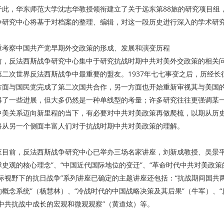
于此，华东师范大学沈志华教授领衔建立了关于远东第88旅的研究项目组
争研究中心将基于对档案的整理、编辑，对这一段历史进行深入的学术研
重考察中国共产党早期外交政策的形成、发展和演变历程
前，反法西斯战争研究中心集中于研究抗战时期中共对美外交政策的相关
第二次世界反法西斯战争中最重要的盟友。1937年七七事变之后，历经
方面与国民党完成了第二次国共合作，另一方面也开始重新审视其与美国
得了一些进展，但大多仍然是一种单线型的考量；许多研究往往更强调某
中美关系迈向新里程的当下，有必要对中共对美政策再做爬梳，以期从历
将从另一个侧面丰富人们对于抗战时期中共对美政策的理解。
至目前，反法西斯战争研究中心已举办三场名家讲座，刘新成教授、吴景平
球史观的核心理念”、“中国近代国际地位的变迁”、“革命时代中共对美政
国际视野下的抗日战争”系列讲座已确定的主题讲座还包括：“抗战期间国共
的概念系统”（杨慧林）、“冷战时代的中国战略决策及其后果”（牛军）、
“中共抗战中成长的宏观和微观观察”（黄道炫）等。