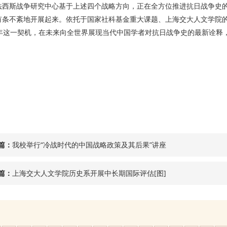
法西斯战争研究中心基于上述四个战略方向，正在全方位推进抗日战争史
有条不紊地开展起来。依托于国家社科基金重大课题、上海交大人文学院
周年这一契机，在未来向全世界展现当代中国学者对抗日战争史的最新诠释
篇：
我校举行“冷战时代的中国战略政策及其后果”讲座
篇：
上海交大人文学院历史系开展中长期国际评估[图]