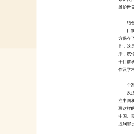
维护世
结
目
方保存
作，这
来，该
于目前
作及学
个
反
注中国
联这样
中国、
胜利都