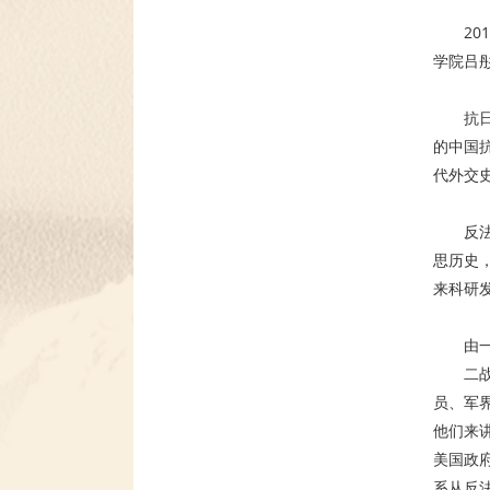
2
学院吕
抗
的中国
代外交
反
思历史
来科研
由
二
员、军
他们来
美国政
系从反