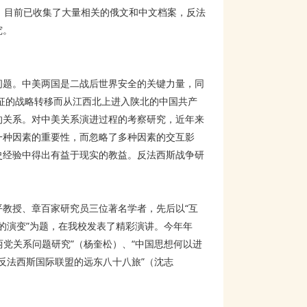
，目前已收集了大量相关的俄文和中文档案，反法
究。
问题。中美两国是二战后世界安全的关键力量，同
长征的战略转移而从江西北上进入陕北的中国共产
的关系。对中美关系演进过程的考察研究，近年来
一种因素的重要性，而忽略了多种因素的交互影
史经验中得出有益于现实的教益。反法西斯战争研
教授、章百家研究员三位著名学者，先后以“互
策的演变”为题，在我校发表了精彩演讲。今年年
两党关系问题研究”（杨奎松）、“中国思想何以进
“反法西斯国际联盟的远东八十八旅”（沈志