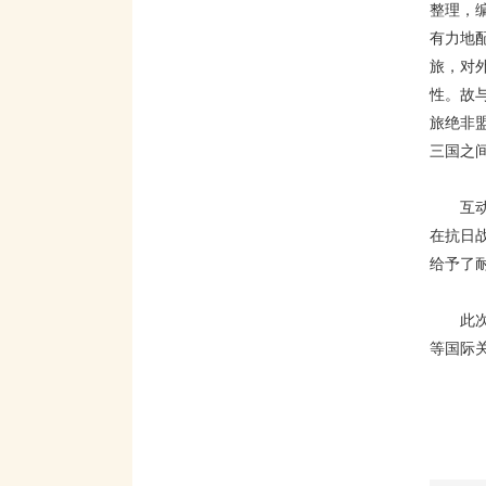
整理，
有力地
旅，对
性。故
旅绝非
三国之
互
在抗日
给予了
此
等国际