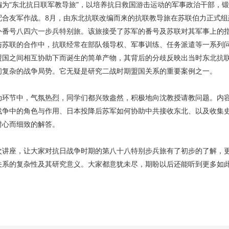
编为“东北抗日联军教导旅”，以培养抗日救国游击运动的军事政治干部，
配合友军作战。8月，由东北抗联改编而来的抗联教导旅在苏联伯力正式
外番号八四六一步兵特别旅。该旅接受了苏军的番号及苏联对其军事上的
与苏联的合作中，抗联经常在部队领导权、军事训练、任务派遣等一系列
盟国之间相互协助下而诞生的简单产物，其背后的分歧反映出当时东北抗
间复杂的战争局势。它无疑是研究二战时期盟国关系的重要案例之一。
动环节中，气氛热烈，同学们都兴致盎然，积极地向沈教授请教问题。内
战争中的角色与作用、日本投降后苏军如何协助中共接收东北、以及收集
耐心而细致的解答。
次讲座，让大家对抗日战争时期的第八十八特别步兵旅有了初步的了解，
关系的复杂性及其研究意义。大家都意犹未尽，期盼以后还能听到更多如