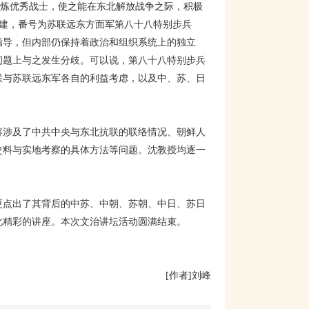
锻炼优秀战士，使之能在东北解放战争之际，积极
组建，番号为苏联远东方面军第八十八特别步兵
指导，但内部仍保持着政治和组织系统上的独立
问题上与之发生分歧。可以说，第八十八特别步兵
联与苏联远东军各自的利益考虑，以及中、苏、日
容涉及了中共中央与东北抗联的联络情况、朝鲜人
史料与实地考察的具体方法等问题。沈教授均逐一
更点出了其背后的中苏、中朝、苏朝、中日、苏日
此精彩的讲座。本次文治讲坛活动圆满结束。
[作者]刘峰