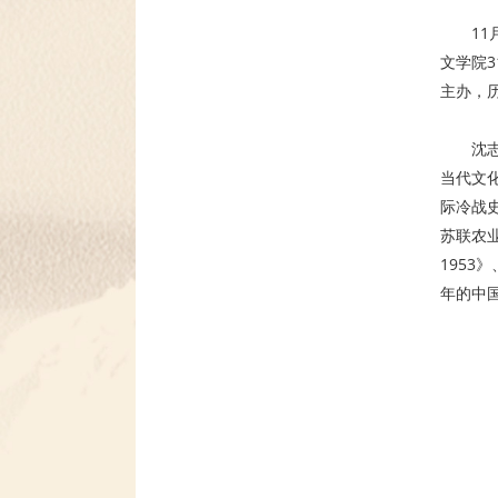
1
文学院
主办，
沈
当代文
际冷战
苏联农
1953
年的中