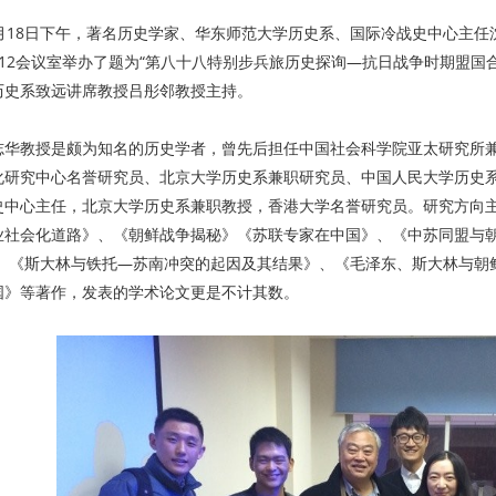
1月18日下午，著名历史学家、华东师范大学历史系、国际冷战史中心主
312会议室举办了题为“第八十八特别步兵旅历史探询—抗日战争时期盟国
历史系致远讲席教授吕彤邻教授主持。
志华教授是颇为知名的历史学者，曾先后担任中国社会科学院亚太研究所
化研究中心名誉研究员、北京大学历史系兼职研究员、中国人民大学历史
史中心主任，北京大学历史系兼职教授，香港大学名誉研究员。研究方向
业社会化道路》、《朝鲜战争揭秘》《苏联专家在中国》、《中苏同盟与朝鲜
》、《斯大林与铁托—苏南冲突的起因及其结果》、《毛泽东、斯大林与朝鲜
国》等著作，发表的学术论文更是不计其数。