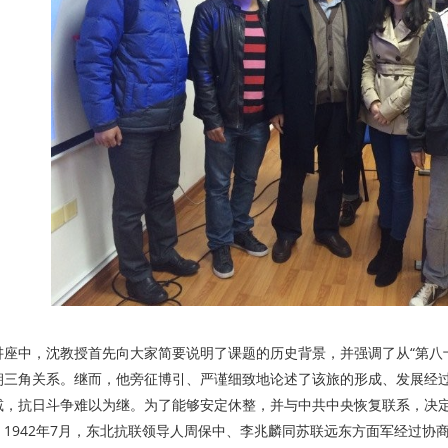
讲座中，沈教授首先向大家简要说明了课题的历史背景，并强调了从“第八
朝三角关系。继而，他旁征博引、严谨细致地论述了该旅的形成、发展经过
减，抗日斗争难以为继。为了能够安定休整，并与中共中央恢复联系，决
。1942年7月，东北抗联领导人周保中、李兆麟同苏联远东方面军经过协