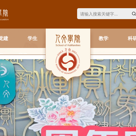
党建
学生
教学
科