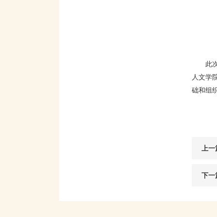
此
人文学
础和组
上一
下一