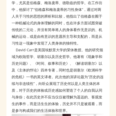
学，尤其是伯格森、梅洛庞蒂、德勒兹的哲学。在工作坊
中，他探讨了“伯格森和梅洛庞蒂的习性身体”，通过对两
人关于习性的思想的辨析和比较，他指出了伯格森在囿于
一种机械论式的身体理解的同时，也在许多方面试图突破
传统的二元论，并没有简单将人的身体看作无意识的、机
械的运动，或是由有意识的意愿所主导和支配的，而是从
习性这一现象中发现了人类身体的独特性。
David Carr是美国埃默里大学的荣休教授。他的研究领
域为欧陆哲学、胡塞尔以及历史哲学。他著有《现象学和
历史问题》、《时间、叙事和历史》、《解读胡塞尔》以
及《主体的悖论》四本专著，同时也是胡塞尔《欧洲科学
的危机》一书的英文译者。此次他的演讲论题为“历史的连
续与非连续性”，向听众展现了历史何以是人类主体的本
质，对于历史的体验或历史感如何塑造了个人的自我认同
与身份；在此历史并不应当仅仅被理解为遥远的、客观发
生的事件，而是活生生的体验，历史并不只是被观看，而
是参与构成我们的生活体验和世界。