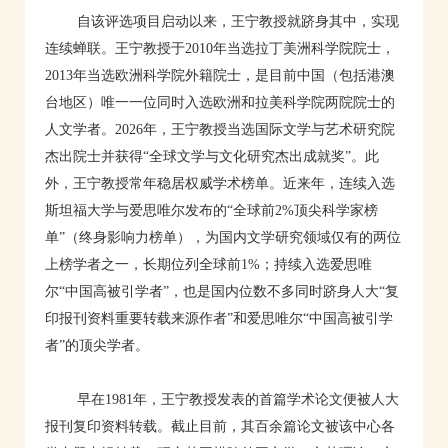
自该评选项目启动以来，王宁教授就跻身其中，实现
连续蝉联。
王宁教授于
2010年当选拉丁美洲科学院院士，
2013年当选欧洲科学院外籍院士，是目前中国（包括港澳
台地区）唯一一位同时入选欧洲和拉美科学院两院院士的
人文学者。2026年，王宁教授当选国际文学与艺术
研究院
杰出院士
并获得
“全球文学与文化研究杰出成就奖”
。此
外，王宁教授常年稳居权威学术榜单。近来年，
连续入选
斯坦福大学与爱思唯尔发布的
“全球前2%顶尖科学家榜
单”
（终身影响力榜单），为
国内文学研究领域仅有的两位
上榜学者之一，长期位列全球前
1%；持续入选
爱思唯
尔
“中国高被引学者”
，也是国内位数不多同时跻身
人大
“
复
印报刊资料重要转载来源作者”和
爱思唯尔
“中国高被引学
者”的顶尖学者。
早在1981年，王宁教授发表的首篇学术论文便被人大
报刊复印资料转载。截止目前，其百余篇论文被该中心各