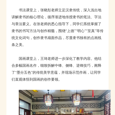
书法课堂上，张晓彤老师立足汉隶传统，深入浅出地
讲解隶书的核心理论，循序渐进地传授隶书的笔法、字法
与章法要义。在张老师的悉心指导下，同学们系统掌握了
隶书的书写方法与创作精髓，围绕“上德”“明心”“至真”等传
统文化词句，创作隶书扇面作品，尽显隶书独有的点画线
条之美。
国画课堂上，王琦老师进一步深化了教学内容。他结
合多幅国画名作，细致拆解中锋、侧锋、逆锋技巧，阐释
了“墨分五色”的传统美学意蕴，并现场示范作画，让同学
们直观体悟到国画的创作要领。