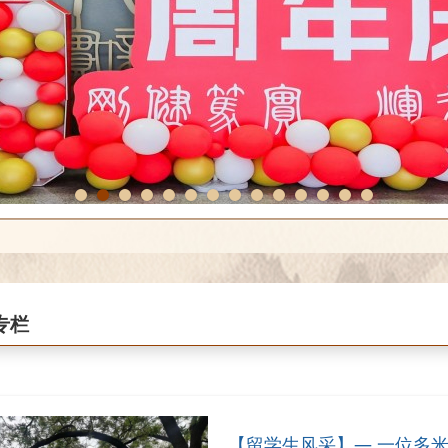
1
2
3
4
5
6
7
8
9
10
11
12
13
14
专栏
【留学生风采】— 一位多