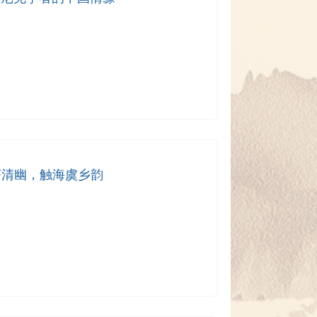
茶清幽，触海虞乡韵