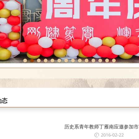
1
2
3
4
5
6
7
8
9
10
11
12
13
14
动态
历史系青年教师丁雁南应邀参加市
2016-02-22