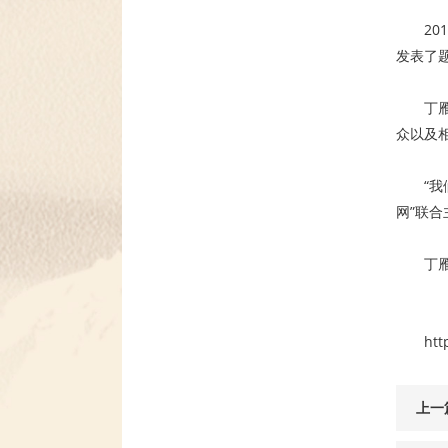
2
发表了
丁
众以及
“
网”联
丁
htt
上一