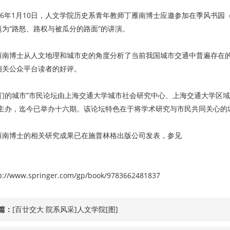
016年1月10日，人文学院历史系青年教师丁雁南博士应邀参加在季风书园
题为“路怒、路权与被瓜分的路面”的讲演。
雁南博士从人文地理和城市史的角度分析了当前我国城市交通中普遍存在
相关公众平台读者的好评。
我们的城市”市民论坛由上海交通大学城市社会研究中心、上海交通大学区域
合主办，迄今已举办十六期。该论坛特色在于将学术研究与市民共同关心的
雁南博士的相关研究成果已在施普林格出版公司发表，参见
p://www.springer.com/gp/book/9783662481837
篇：
[百廿交大 院系风采]人文学院[图]