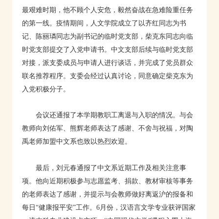
最艰难时期，他不顾个人安危，毅然奋战在急难险重任务
的第一线。疫情期间，人文学院成立了以齐红同志为书
记、陈丽璘同志为副书记的临时党支部，柴克东同志向临
时党支部提交了入党申请书。中文支部后续与临时党支部
对接，派支委成员与申请人进行谈话，并完成了党员群众
联名推荐程序。支委会经过认真讨论，同意确定柴克东为
入党积极分子。
会议还通报了本学期教职工离退与入职的情况。与会
教师向刘佑军、熊辉老师表达了感谢、不舍与祝福，对陶
禹老师加盟中文系也致以热烈欢迎。
最后，刘元春通报了中文系近期工作及相关注意事
项。他向近期积极参与志愿监考、捐款、教材审核等事务
的老师表达了感谢，并提示与会教师做好离返沪的报备和
每日“健康报平安”工作。6月份，汉语言文学专业获评国家