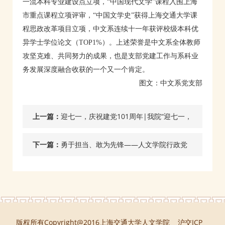
一流本科专业建设点立项，“中国现代文学”课程入围上海
市重点课程立项评审，“中国文学史”获得上海交通大学课
程思政改革项目立项，中文系连续十一年获评校级本科优
异学士学位论文（TOP1%）。上述荣誉是中文系全体教师
攻坚克难、共同努力的成果，也是支部党建工作与系科业
务发展深度融合收获的一个又一个肯定。
图文：中文系党支部
上一篇：
迎七一，庆祝建党101周年|我院“迎七一，
庆生日——新时代党建”在线公益讲座顺利
下一篇：
勇于担当、敢为先锋——人文学院行政党
开讲
支部召开党员大会
版权所有Copyright@2016上海交通大学人文学院 沪交ICP