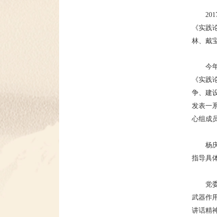
2
《实践
林、戴
今
《实践
争、建
发表一
心组成
杨
指导具
党
武器作
讲话精