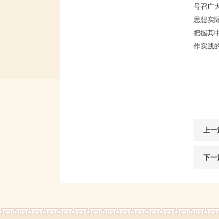
号召广
思想实
把握其
作实践
上一
下一