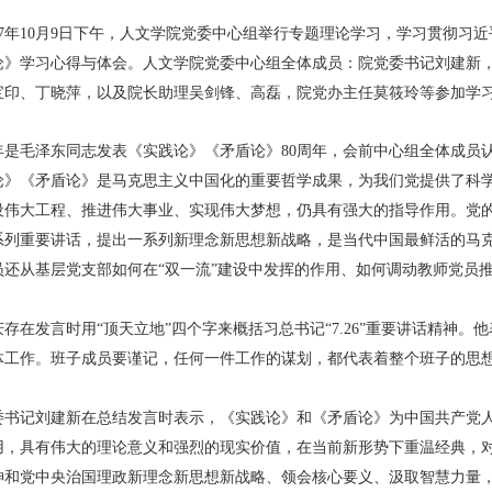
017年10月9日下午，人文学院党委中心组举行专题理论学习，学习贯彻习近
论》学习心得与体会。人文学院党委中心组全体成员：院党委书记刘建新
宝印、丁晓萍，以及院长助理吴剑锋、高磊，院党办主任莫筱玲等参加学
年是毛泽东同志发表《实践论》《矛盾论》80周年，会前中心组全体成员
论》《矛盾论》是马克思主义中国化的重要哲学成果，为我们党提供了科
设伟大工程、推进伟大事业、实现伟大梦想，仍具有强大的指导作用。党
系列重要讲话，提出一系列新理念新思想新战略，是当代中国最鲜活的马
员还从基层党支部如何在“双一流”建设中发挥的作用、如何调动教师党员推
庆存在发言时用“顶天立地”四个字来概括习总书记“7.26”重要讲话精神
体工作。班子成员要谨记，任何一件工作的谋划，都代表着整个班子的思
委书记刘建新在总结发言时表示，《实践论》和《矛盾论》为中国共产党
用，具有伟大的理论意义和强烈的现实价值，在当前新形势下重温经典，
神和党中央治国理政新理念新思想新战略、领会核心要义、汲取智慧力量