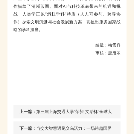
作描绘了清晰蓝图。面对AI与科技革命带来的机遇和挑
战，人类学正以“斜杠学科”特质（人人可参与、跨界协
作）探索文明演进与社会发展新方案，彰显出服务国家战
略的学科担当。
编辑：梅雪容
审核：唐启翠
上一篇：
第三届上海交通大学“荣昶-文治杯”全球大
学生诗词大赛“墨韵古香”雅集暨颁奖典礼即
下一篇：
当交大智慧遇见义乌活力：一场跨越国界