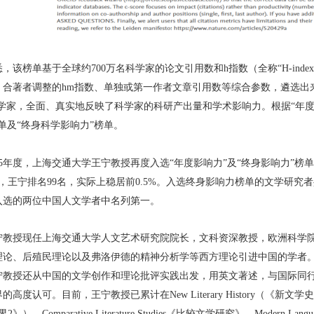
悉，该榜单基于全球约700万名科学家的论文引用数和h指数（全称“H-in
、合著者调整的hm指数、单独或第一作者文章引用数等综合参数，遴选出来
科学家，全面、真实地反映了科学家的科研产出量和学术影响力。根据“年度
单及“终身科学影响力”榜单。
025年度，上海交通大学王宁教授再度入选“年度影响力”及“终身影响力”榜
人，王宁排名99名，实际上稳居前0.5%。入选终身影响力榜单的文学研究者
入选的两位中国人文学者中名列第一。
宁教授现任上海交通大学人文艺术研究院院长，文科资深教授，欧洲科学
理论、后殖民理论以及弗洛伊德的精神分析学等西方理论引进中国的学者
宁教授还从中国的文学创作和理论批评实践出发，用英文著述，与国际同
高度认可。目前，王宁教授已累计在New Literary History（《新文学史》）、
2》）、Comparative Literature Studies《比较文学研究》、Modern Lan