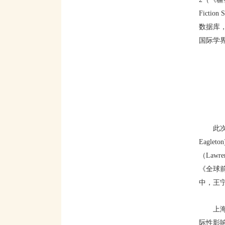
Fict
数据库
国际学
此次
Eagle
（Lawr
《全球
中，王
上
际性影