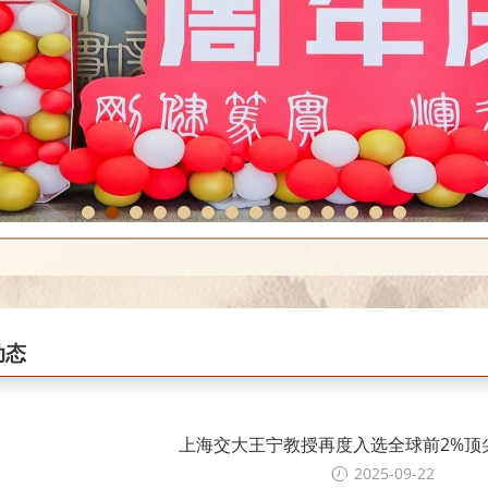
1
2
3
4
5
6
7
8
9
10
11
12
13
14
动态
上海交大王宁教授再度入选全球前2%顶
2025-09-22