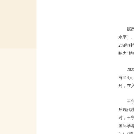
据
水平）
2%的
响力”榜
2
有414
列，在
王
后现代
时，王
国际学界的
2（《疆界