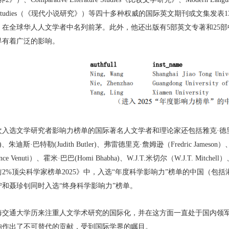
ion Studies（《现代小说研究》）等四十多种权威的国际英文期刊或文集发表1
，在全球华人人文学者中名列前茅。此外，他还出版有5部英文专著和25
界有着广泛的影响。
入选文学研究者影响力榜单的国际著名人文学者和理论家还包括雅克·德里达（Jacqu
ton)、朱迪斯·巴特勒(Judith Butler)、弗雷德里克·詹姆逊（Fredric James
ence Venuti）、霍米·巴巴(Homi Bhabha)、W.J.T.米切尔（W.J.T. Mit
前2%顶尖科学家榜单2025》中，入选“年度科学影响力”榜单的中国（包
宁和聂珍钊同时入选“终身科学影响力”榜单。
海交通大学历来注重人文学术研究的国际化，并在这方面一直处于国内领
响作出了不可替代的贡献，受到国际学界的瞩目。