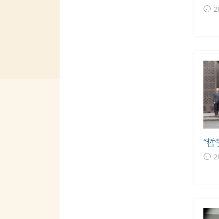
百
2
征
路”
“
作
2