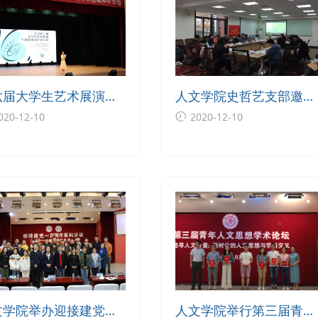
六届大学生艺术展演上
人文学院史哲艺支部邀请
市活动声乐专场在上海
原校党委书记王宗光做“
020-12-10
2020-12-10
通大学举行
业维艰、奋斗以成”校史
座
文学院举办迎接建党一
人文学院举行第三届青年