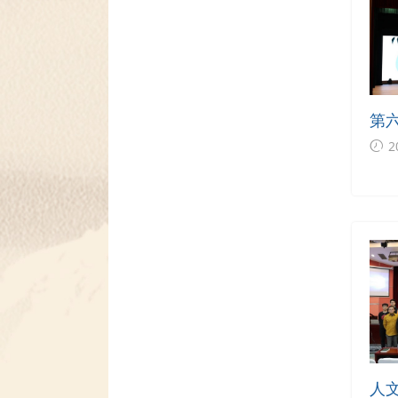
第
海
2
交
人