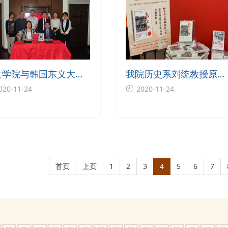
文学院与韩国东义大学
我院历史系刘统教授原创
署语言生项目合作协议
力作《战上海》入选“五
020-11-24
2020-11-24
一工程”特别奖
首页
上页
1
2
3
4
5
6
7