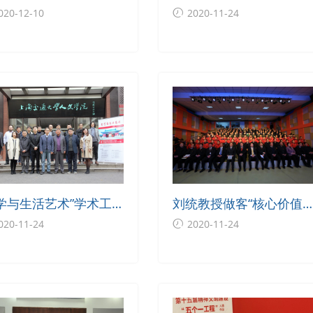
周年系列活动——“长
人文思想学生论坛
020-12-10
2020-11-24
：历尽艰辛的生存之
讲座
哲学与生活艺术”学术工
刘统教授做客“核心价值
坊顺利举行
百场讲坛”，主讲《长征
020-11-24
2020-11-24
神与当代启示》