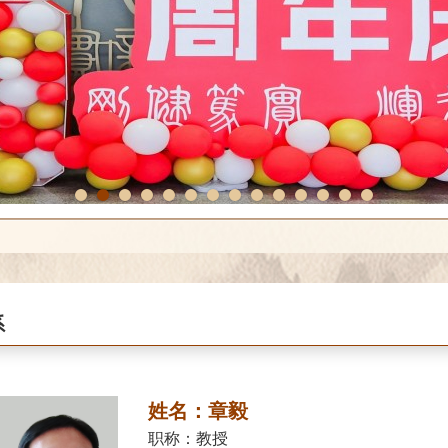
1
2
3
4
5
6
7
8
9
10
11
12
13
14
系
姓名：章毅
职称：教授