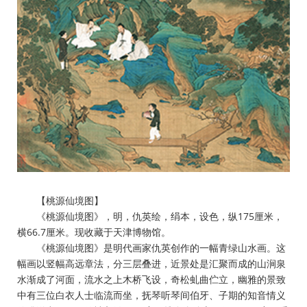
【桃源仙境图】
《桃源仙境图》，明，仇英绘，绢本，设色，纵175厘米，
横66.7厘米。现收藏于天津博物馆。
《桃源仙境图》是明代画家仇英创作的一幅青绿山水画。这
幅画以竖幅高远章法，分三层叠进，近景处是汇聚而成的山涧泉
水渐成了河面，流水之上木桥飞设，奇松虬曲伫立，幽雅的景致
中有三位白衣人士临流而坐，抚琴听琴间伯牙、子期的知音情义