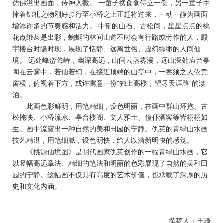
仿佛溢出画面，传神入微。 一童子携食盒侍立一侧，另一童子手
捧着锦礼之物刚好步行至小桥之上正赶将过来，一动一静为画面
增添许多的节奏感和活力。 中部的山石、古松间，星星点点的桃
花点缀甚是出彩，蜿蜒的林间山道不时会有行路或劳作的人，殿
宇楼台时隐时现，展现了恬静、远离世俗、虚幻缥缈的人间仙
境。 远处峰峦耸峙，幽深高远，山间云蒸雾漫，远山深处庙台亭
阁在云雾中，若仙若幻，在接近顶端的山亭中，一蓄须之人依凭
窗棂，俯视着下方，或许寓意一份“独上高楼，望尽天涯路”的淡
泊。
此画色彩鲜明，用笔精细，设色明丽，在画中群山环抱、古
松掩映、小桥流水、亭台楼阁、文人雅士、僮仆酒客等皆栩栩如
生。画中流露出一种自然的美和田园的宁静。仇英的青绿山水画
技艺精湛，用笔细腻，设色明快，给人以清新明快的感觉。
《桃源仙境图》是明代画家仇英创作的一幅青绿山水画，它
以竖幅高远章法、精细的笔法和明丽的色彩展现了自然的美和田
园的宁静。这幅画不仅具有高度的艺术价值，也承载了深厚的历
史和文化内涵。
撰稿人：王琦