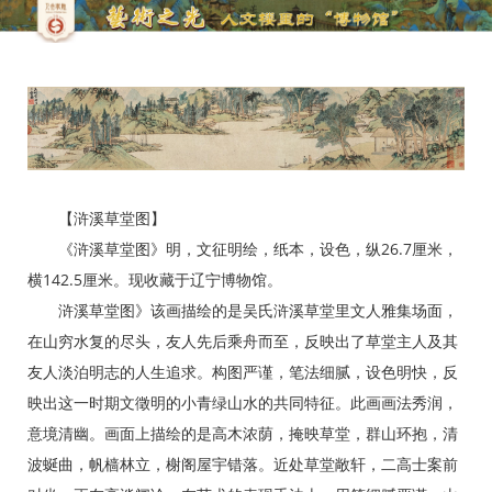
【浒溪草堂图】
《浒溪草堂图》明，文征明绘，纸本，设色，纵26.7厘米，
横142.5厘米。现收藏于辽宁博物馆。
浒溪草堂图》该画描绘的是吴氏浒溪草堂里文人雅集场面，
在山穷水复的尽头，友人先后乘舟而至，反映出了草堂主人及其
友人淡泊明志的人生追求。构图严谨，笔法细腻，设色明快，反
映出这一时期文徵明的小青绿山水的共同特征。此画画法秀润，
意境清幽。画面上描绘的是高木浓荫，掩映草堂，群山环抱，清
波蜒曲，帆樯林立，榭阁屋宇错落。近处草堂敞轩，二高士案前