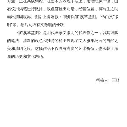
对坐，正在高谈阔论。在艺术的表现手法上，用笔细腻严谨，山
石仅用渴笔进行微抹，以点苔显出明暗，经营位置，得写生之助
画出清幽境界。图后上角署款：“徵明写浒溪草堂图。”钤白文“徵
明”印。卷后别纸有文徵明的长跋。
《浒溪草堂图》是明代画家文徵明的代表作之一，以其细腻
的笔法、清新的设色和独特的构图展现了文人雅集场面的自然之
美和清幽之境。这幅作品不仅具有高度的艺术价值，也承载了深
厚的历史和文化内涵。
撰稿人：王琦