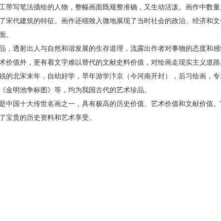
工带写笔法描绘的人物，整幅画面既规整准确，又生动活泼。画作中数量
了宋代建筑的特征。画作还细致入微地展现了当时社会的政治、经济和文
面。
品，透射出人与自然和谐发展的生存道理，流露出作者对事物的态度和感
术价值外，更有着文字难以替代的文献史料价值，对绘画走现实主义道路
锐的北宋末年，自幼好学，早年游学汴京（今河南开封），后习绘画，专
《金明池争标图》等，均为我国古代的艺术珍品。
是中国十大传世名画之一，具有极高的历史价值、艺术价值和文献价值。
了宝贵的历史资料和艺术享受。