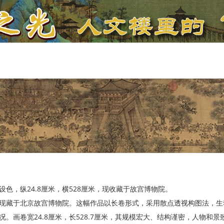
色，纵24.8厘米，横528厘米，现收藏于故宫博物院。
现藏于北京故宫博物院。这幅作品以长卷形式，采用散点透视构图法，生
。画卷宽24.8厘米，长528.7厘米，其规模宏大、结构谨密，人物和